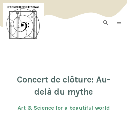
Aller
au
contenu
Me
Concert de clôture: Au-
delà du mythe
Art & Science for a beautiful world